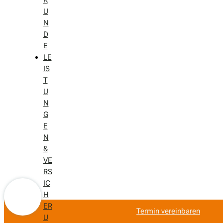
U
N
D
E
LE
IS
T
U
N
G
E
N
&
VE
RS
IC
H
ER
Termin vereinbaren
U