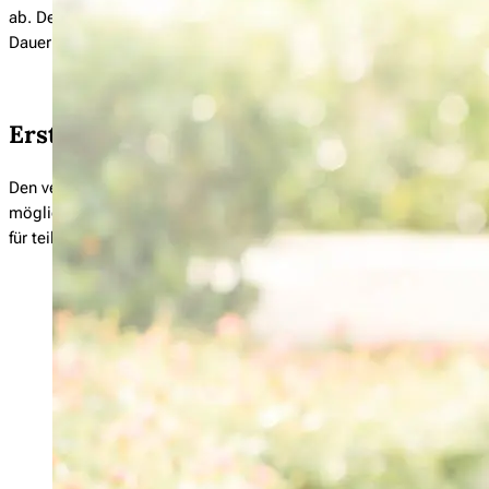
ab. Der Versicherer übernimmt einen festen Prozentsatz der Restko
Dauer Ihrer Pflegebedürftigkeit, je nach Anbieter und Tarif werden 
Erstattet wird ein hoher Prozentsatz der
Den vereinbarten Prozentsatz Ihrer Pflegekosten erhalten Sie auch
mögliche Erstattung pro Kalenderjahr ist je nach Vertrag allerd
für teil- oder vollstationäre Versorgung in einer Pflegeeinrichtung.