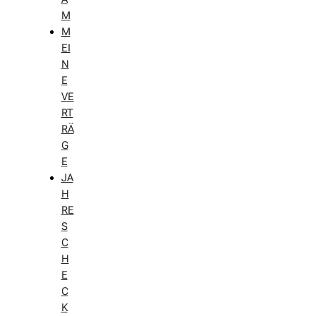
M
M
EI
N
E
VE
RT
RÄ
G
E
JA
H
RE
S
C
H
E
C
K