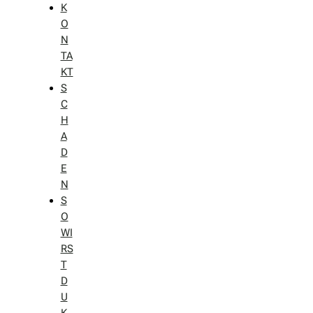
K
O
N
TA
KT
S
C
H
A
D
E
N
S
O
WI
RS
T
D
U
K