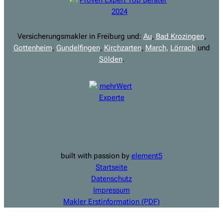
Versicherungsmakler in Freiburg und:
Au
,
Bad Krozingen
,
Gottenheim
,
Gundelfingen
,
Kirchzarten
,
March
,
Lörrach
und
Sölden
.
built with passion by
element5
Startseite
Datenschutz
Impressum
Makler Erstinformation (PDF)