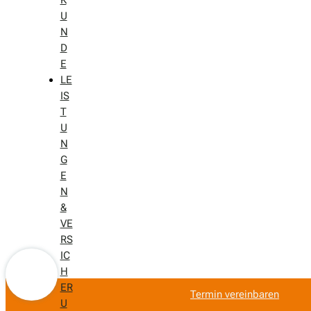
U
N
D
E
LE
IS
T
U
N
G
E
N
&
VE
RS
IC
H
ER
Termin vereinbaren
U