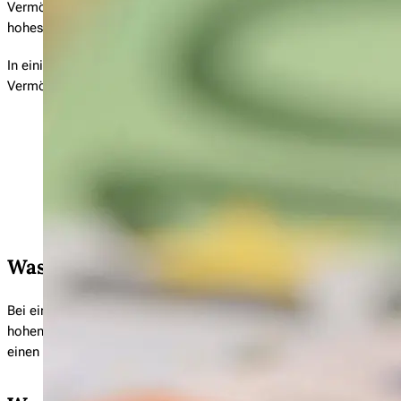
Vermögensschäden, die im Rahmen einer beruflichen Tätigkeit en
hohes Risiko, können sich aber mit einer Vermögensschadenhaftp
In einigen Branchen, wie z.B. rechts- und wirtschaftsberatende Be
Vermögensschadenhaftpflichtversicherung gesetzlich vorgeschrie
Rechtsanwälte
Notare
Steuerberater
Wirtschaftsprüfer
Was ist eine Vermögensschadenhaftpflic
Bei einem Vermögensschaden muss zwischen einem echten und une
hohen finanziellen Verlust erleidet. Ein unechter Vermögensschad
einen Verdienstausfall entsteht ein Vermögensschaden, welcher in d