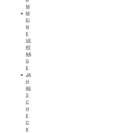
M
M
EI
N
E
VE
RT
RÄ
G
E
JA
H
RE
S
C
H
E
C
K