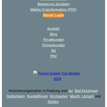
Bewertung abgeben
Makler Erstinformation (PDF)
Simplr Login
Kontakt
Blog
Privatkunden
Firmenkunden
BU
PKV
Versicherungsmakler in Freiburg und:
Au
,
Bad Krozingen
,
Gottenheim
,
Gundelfingen
,
Kirchzarten
,
March
,
Lörrach
und
Sölden
.