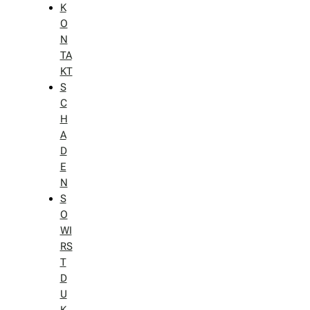
K
O
N
TA
KT
S
C
H
A
D
E
N
S
O
WI
RS
T
D
U
K