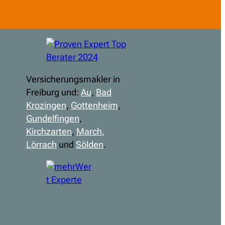
Versicherungsmakler in
Freiburg und:
Au
,
Bad
Krozingen
,
Gottenheim
,
Gundelfingen
,
Kirchzarten
,
March
,
Lörrach
und
Sölden
.