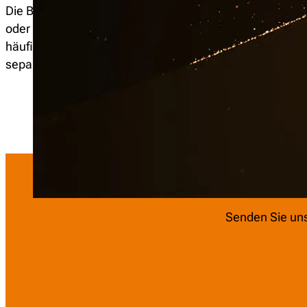
Die Beiträge zur Glasversicherung richten sich nach der
oder pauschal nach der Wohnfläche in Quadratmetern. 
häufig im Paket mit der Gebäude- oder Haus­rat­ver­si­ch
separater Vertrag bei einem günstigen Anbieter kann de
Senden Sie uns 