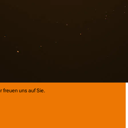
ubauten durch die Bauleistungsversicherung solange
enster ins Gebäude eingesetzt werden. Gegen das Risiko,
lichen Bauzeit etwas zu Bruch geht, können Sie sich mit
ng schützen.
Versicherungsmakler in Freiburg
. Sie können uns auch se
wenn Sie eine
Baufinanzierung in Freiburg
oder eine
igen.
r freuen uns auf Sie.