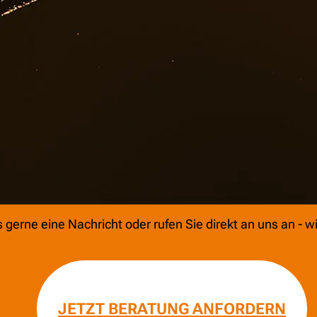
 tatsächlichen Glasfläche
Glasbruch ist bei Ne
Die Glasversicherung wird
abgedeckt, bis die F
e­rung angeboten. Ein
dass während der rest
utlich preiswerter sein
einer Glasversicheru
Wir sind nicht nur Ihr
gerne kontaktieren, 
Finanzberatung
benöt
KONTAKT zur viv GmbH
gerne eine Nachricht oder rufen Sie direkt an uns an - wi
JETZT BERATUNG ANFORDERN