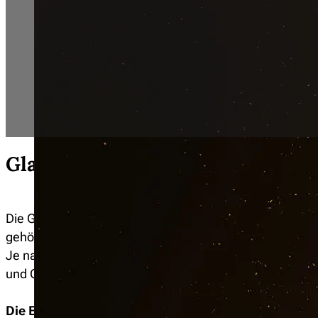
Glasversicherung: Eine Scheibe i
Die Glasversicherung ersetzt zerbrochene Glas- und Ku
gehören Fenster, Glastüren, Glasbausteine, Lichtkupp
Je nach Tarif zahlt der Versicherer auch Schäden an S
und Ceran-Kochfeldern.
Die Einzelpolice kann günstiger sein