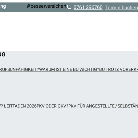
ung
#besserversichert
0761 296760
Termin buchen
NG
ERUFSUNFÄHIGKEIT?
WARUM IST EINE BU WICHTIG?
BU TROTZ VORERK
? LEITFADEN 2026
PKV ODER GKV?
PKV FÜR ANGESTELLTE / SELBSTÄN