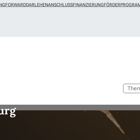
UNG
FORWARDDARLEHEN
ANSCHLUSSFINANZIERUNG
FÖRDERPROGRA
urg