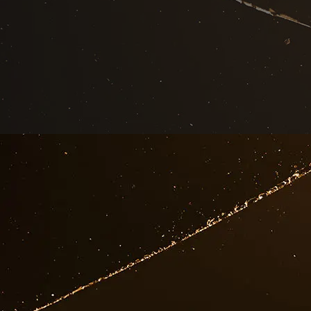
st schnell kaputt
nststoffscheiben. Dazu
Tipp:
Auch die Entsor
eln und Dachverglasungen.
von größeren Glaselem
piegeln, Möbelverglasungen
Achten Sie beim Absc
mitversichert sind.
Schließen Sie die Gl