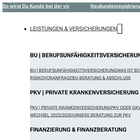
So wirst Du Kunde bei der viv
Neukundenregistrier
LEISTUNGEN & VERSICHERUNGEN
BU | BERUFSUNFÄHIGKEITSVERSICHERU
BU | BERUFSUNFÄHIGKEITSVERSICHERUNG
WAS IST B
RISIKOVORANFRAGE
BU-BERATUNG & ABSCHLUSS
PKV | PRIVATE KRANKENVERSICHERUNG
PKV | PRIVATE KRANKENVERSICHERUNG
PKV ODER GKV
WECHSEL 2025/2026)
UNSERE BERATUNG ZUR PKV
FINANZIERUNG & FINANZBERATUNG