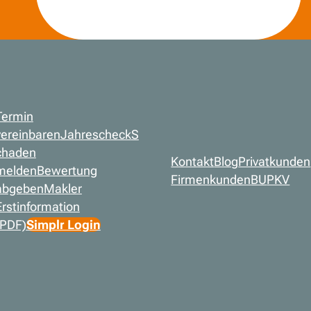
Termin
vereinbaren
Jahrescheck
S
chaden
Kontakt
Blog
Privatkunden
melden
Bewertung
Firmenkunden
BU
PKV
abgeben
Makler
Erstinformation
(PDF)
Simplr Login