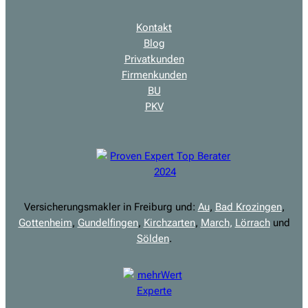
Kontakt
Blog
Privatkunden
Firmenkunden
BU
PKV
Versicherungsmakler in Freiburg und:
Au
,
Bad Krozingen
,
Gottenheim
,
Gundelfingen
,
Kirchzarten
,
March
,
Lörrach
und
Sölden
.