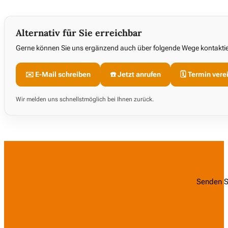
Alternativ für Sie erreichbar
Gerne können Sie uns ergänzend auch über folgende Wege kontaktiere
✉️ E-Mail schreiben
☎️ Jetzt anrufen
🗓️ Termin ver
Wir melden uns schnellstmöglich bei Ihnen zurück.
Senden Si